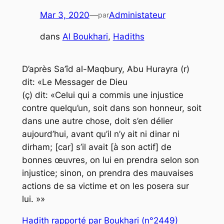
Mar 3, 2020
—
Administateur
par
dans
Al Boukhari
, 
Hadiths
D’après Sa’îd al-Maqbury, Abu Hurayra (r)
dit: «Le Messager de Dieu
(ç) dit: «Celui qui a commis une injustice
contre quelqu’un, soit dans son honneur, soit
dans une autre chose, doit s’en délier
aujourd’hui, avant qu’il n’y ait ni dinar ni
dirham; [car] s’il avait [à son actif] de
bonnes œuvres, on lui en prendra selon son
injustice; sinon, on prendra des mauvaises
actions de sa victime et on les posera sur
lui. »»
Hadith rapporté par Boukhari (n°2449)