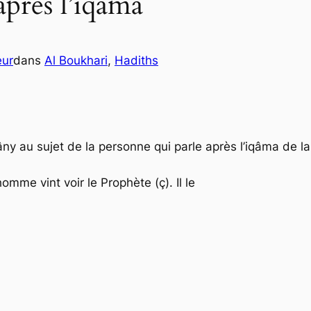
 après l’iqâma
eur
dans
Al Boukhari
, 
Hadiths
ny au sujet de la personne qui parle après l’iqâma de la 
homme vint voir le Prophète (ç). Il le