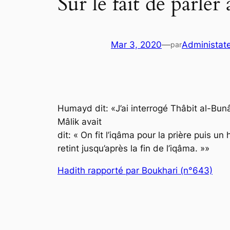
Sur le fait de parler
Mar 3, 2020
—
Administat
par
Humayd dit: «J’ai interrogé Thâbit al-Bunâ
Mâlik avait
dit: « On fit l’iqâma pour la prière puis un 
retint jusqu’après la fin de l’iqâma. »»
Hadith rapporté par Boukhari (n°643)